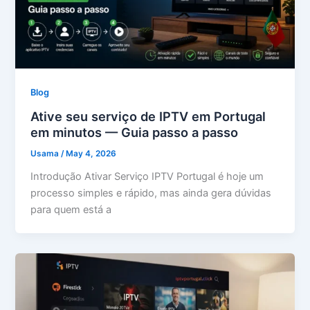
Blog
Ative seu serviço de IPTV em Portugal
em minutos — Guia passo a passo
Usama
/
May 4, 2026
Introdução Ativar Serviço IPTV Portugal é hoje um
processo simples e rápido, mas ainda gera dúvidas
para quem está a