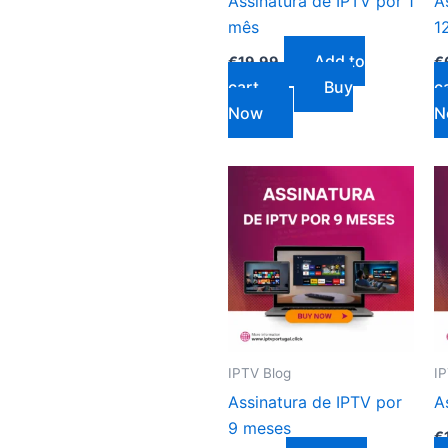
Assinatura de IPTV por 1
A
mês
1
Add to
€
19.99
€
cart
Buy
c
Now
N
IPTV Blog
I
Assinatura de IPTV por
A
9 meses
€