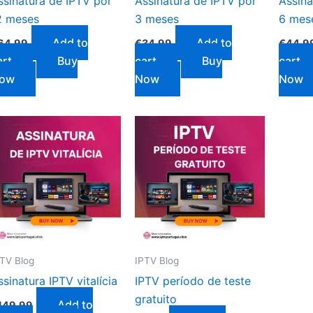
ssinatura de IPTV por
Assinatura de IPTV por
Assina
2 meses
3 meses
6 mes
Add to
Add to
64.99
€
34.99
€
44.9
art
Buy
cart
Buy
cart
ow
Now
Now
PTV Blog
IPTV Blog
ssinatura IPTV vitalícia
IPTV período de teste
gratuito
Add to
149.99