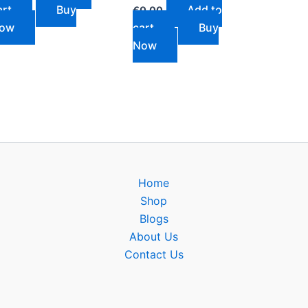
art
Buy
Add to
€
0.00
ow
cart
Buy
Now
Home
Shop
Blogs
About Us
Contact Us