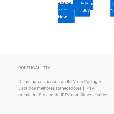
Add to
c
€
54.99
cart
Buy
N
Now
PORTUGAL IPTV
Os melhores serviços de IPTV em Portugal:
Lista dos melhores fornecedores | IPTV
premium | Serviço de IPTV com filmes e séries