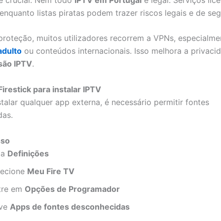
 enquanto listas piratas podem trazer riscos legais e de se
proteção, muitos utilizadores recorrem a VPNs, especialm
adulto
ou conteúdos internacionais. Isso melhora a privaci
são IPTV
.
Firestick para instalar IPTV
talar qualquer app externa, é necessário permitir fontes
das.
sso
 a
Definições
lecione
Meu Fire TV
tre em
Opções de Programador
ive
Apps de fontes desconhecidas