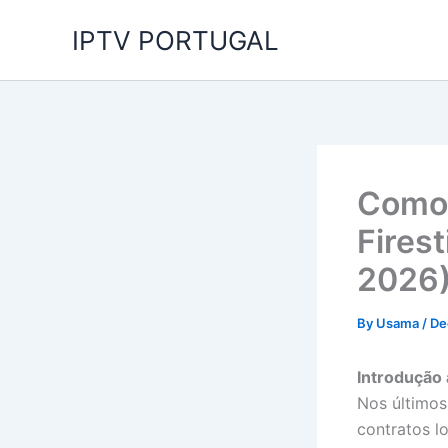
Skip
IPTV PORTUGAL
to
content
Como 
Fires
2026
By
Usama
/
De
Introdução 
Nos últimos
contratos l