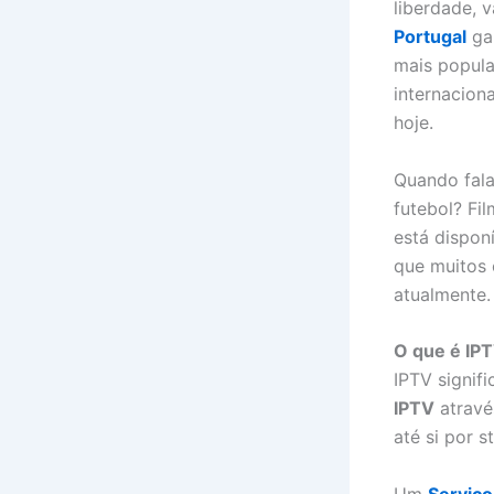
liberdade, 
Portugal
gan
mais popula
internaciona
hoje.
Quando fal
futebol? Fi
está dispon
que muitos
atualmente.
O que é IP
IPTV signif
IPTV
atravé
até si por 
Um
Serviço