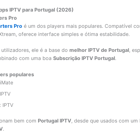
pps IPTV para Portugal (2026)
ers Pro
rters Pro
é um dos players mais populares. Compatível 
Xtream, oferece interface simples e ótima estabilidade.
 utilizadores, ele é a base do
melhor IPTV de Portugal
, es
mbinado com uma boa
Subscrição IPTV Portugal
.
yers populares
viMate
IPTV
x IPTV
cionam bem com
Portugal IPTV
, desde que usados com um
TV
.