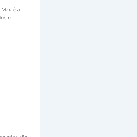
Max é a
dos e
enciados são