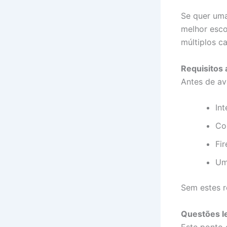
Se quer uma
melhor esco
múltiplos ca
Requisitos 
Antes de av
In
Co
Fir
U
Sem estes r
Questões l
Este ponto 