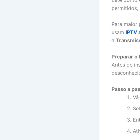
permitidos,
Para maior 
usam
IPTV 
a
Transmis
Preparar o 
Antes de ins
desconheci
Passo a pa
Vá
Se
En
At