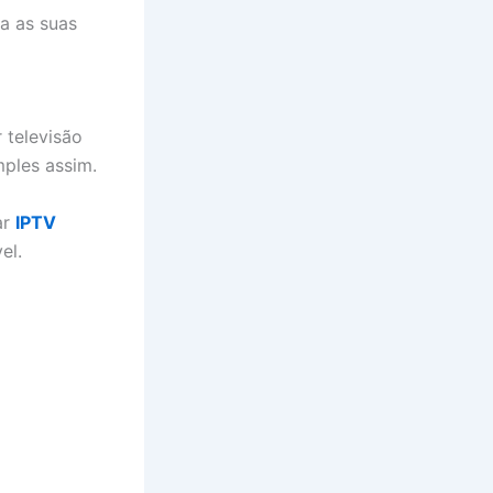
a as suas
 televisão
mples assim.
ar
IPTV
el.