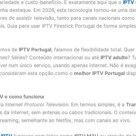
variedade e custo-benefício. É exatamente aqui que o
IPTV
ha destaque. Em 2026, esta tecnologia tornou-se uma da
res de assistir televisão, tanto para canais nacionais como
is. Guia para usar IPTV Firestick Portugal de forma simples
amos de
IPTV Portugal
, falamos de flexibilidade total. Quer
lmes? Séries? Conteúdo internacional ou até
IPTV adulto
? T
ível num único serviço, usando apenas internet. Não é exag
 consideram esta opção como o
melhor IPTV Portugal
disp
TV e como funciona
ica
Internet Protocol Television
. Em termos simples, é a
Tra
s da internet, sem antenas ou cabos tradicionais. O conte
streaming, semelhante ao Netflix, mas com canais ao vivo.
 IPTV
funciona com listas como
IPTV M3U
ou através de l