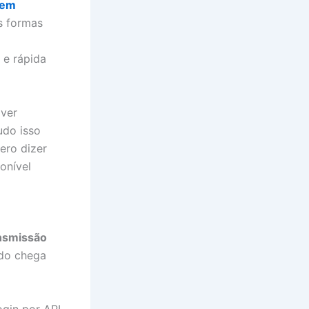
 em
s formas
 e rápida
 ver
udo isso
ero dizer
onível
nsmissão
údo chega
ogin por API