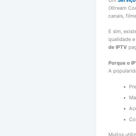
(Xtream Co
canais, fil
E sim, exi
qualidade e
de IPTV
pag
Porque o IP
A populari
Pr
Ma
Ac
Co
Muitos util