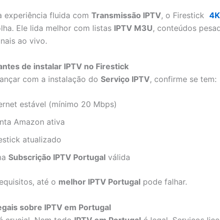
 experiência fluida com
Transmissão IPTV
, o Firestick
4K
lha. Ele lida melhor com listas
IPTV M3U
, conteúdos pesa
nais ao vivo.
antes de instalar IPTV no Firestick
ançar com a instalação do
Serviço IPTV
, confirme se tem:
ternet estável (mínimo 20 Mbps)
nta Amazon ativa
estick atualizado
ma
Subscrição IPTV Portugal
válida
equisitos, até o
melhor IPTV Portugal
pode falhar.
egais sobre IPTV em Portugal
é crucial. Nem todo
IPTV em Portugal
é legal. Serviços lic