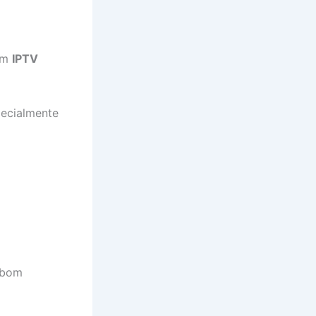
com
IPTV
pecialmente
 bom