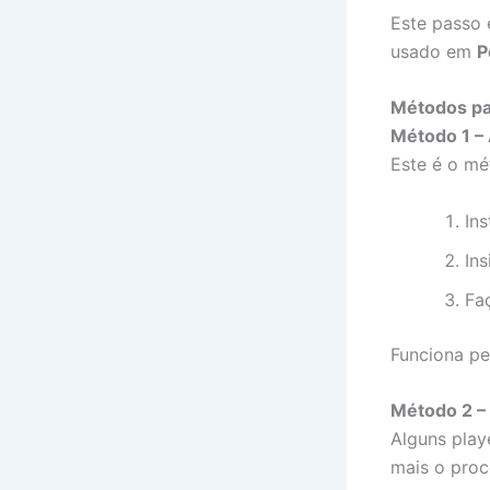
Este passo 
usado em
P
Métodos par
Método 1 –
Este é o mé
In
Ins
Fa
Funciona pe
Método 2 –
Alguns playe
mais o pro