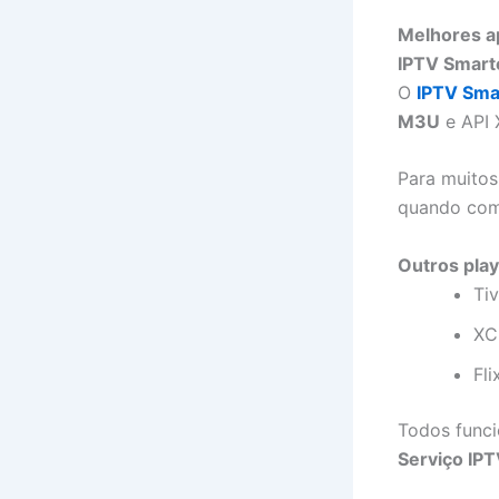
Melhores a
IPTV Smart
O
IPTV Sma
M3U
e API 
Para muitos
quando co
Outros pla
Ti
XC
Fli
Todos fun
Serviço IP