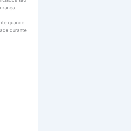
gurança.
ente quando
dade durante