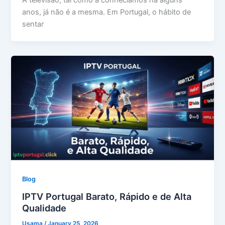
A televisão, tal como a conhecíamos há alguns
anos, já não é a mesma. Em Portugal, o hábito de
sentar
Blog
IPTV Portugal Barato, Rápido e de Alta
Qualidade
Usama
/
January 25, 2026