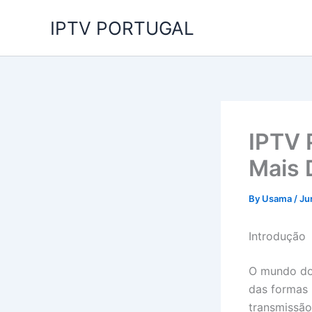
Skip
IPTV PORTUGAL
to
content
IPTV 
Mais 
By
Usama
/
Ju
Introdução
O mundo do
das formas 
transmissão,