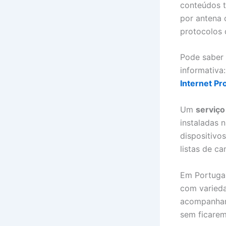
conteúdos t
por antena 
protocolos d
Pode saber 
informativa:
Internet Pr
Um
serviço
instaladas 
dispositivo
listas de ca
Em Portuga
com varieda
acompanhar 
sem ficarem 