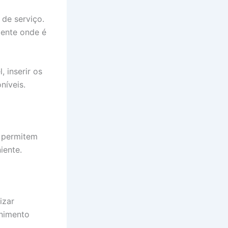
 de serviço.
gente onde é
 inserir os
níveis.
s permitem
iente.
izar
enimento