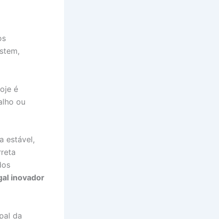
os
istem,
oje é
alho ou
 estável,
rreta
dos
gal inovador
pal da