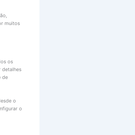
ão,
or muitos
dos os
r detalhes
e de
desde o
nfigurar o