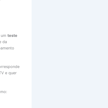
e um
teste
e da
ipamento
corresponde
TV e quer
omo: