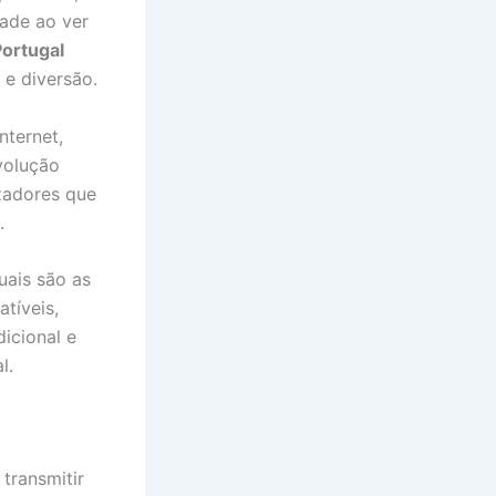
dade ao ver
Portugal
 e diversão.
nternet,
volução
izadores que
.
uais são as
tíveis,
dicional e
l.
 transmitir