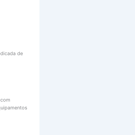
edicada de
 com
equipamentos