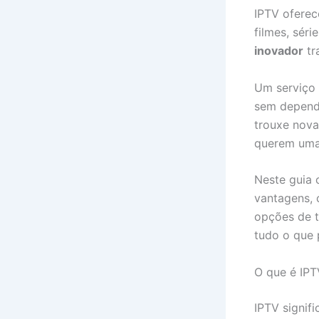
IPTV oferec
filmes, sér
inovador
tr
Um serviço
sem depende
trouxe nova
querem uma 
Neste guia 
vantagens, 
opções de te
tudo o que 
O que é IPT
IPTV signifi