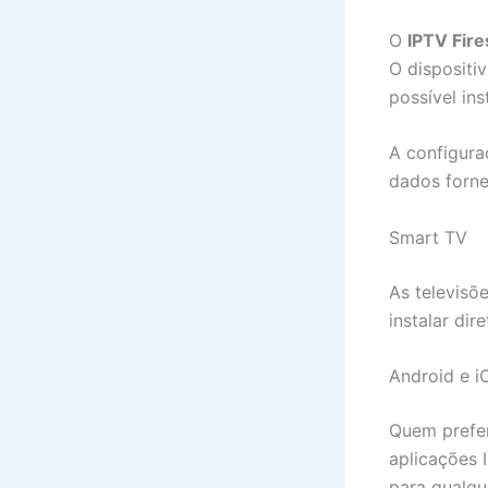
O
IPTV Fire
O dispositi
possível ins
A configura
dados forne
Smart TV
As televisõ
instalar di
Android e i
Quem prefer
aplicações 
para qualque