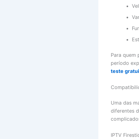
Ve
Va
Fu
Es
Para quem p
período exp
teste gratu
Compatibili
Uma das ma
diferentes 
complicado
IPTV Firesti