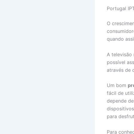
Portugal IP
O crescime
consumidore
quando assi
A televisão
possível as
através de 
Um bom
pr
fácil de uti
depende de 
dispositivo
para desfru
Para conhec