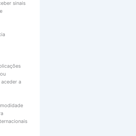
eber sinais
de
cia
plicações
 ou
e aceder a
comodidade
ra
ternacionais