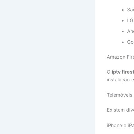
Sa
LG
An
Go
Amazon Fire
O
iptv fires
instalação 
Telemóveis
Existem di
iPhone e iP