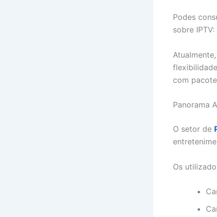
Podes consu
sobre IPTV:
Atualmente,
flexibilida
com pacotes
Panorama At
O setor de
entretenime
Os utilizad
Ca
Can