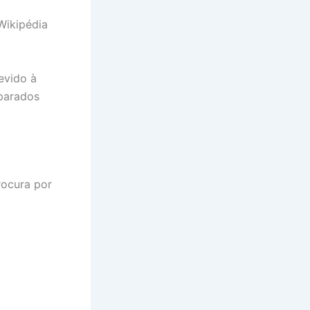
Wikipédia
evido à
mparados
rocura por