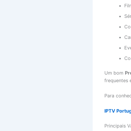
Fi
Sé
Co
Ca
Ev
Co
Um bom
Pr
frequentes 
Para conhece
IPTV Portug
Principais 