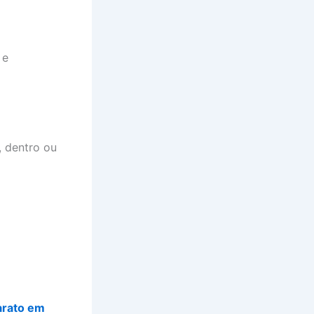
 e
, dentro ou
arato em