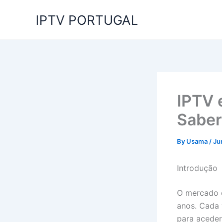
Skip
IPTV PORTUGAL
to
content
IPTV 
Saber
By
Usama
/
Ju
Introdução
O mercado
anos. Cada 
para aceder