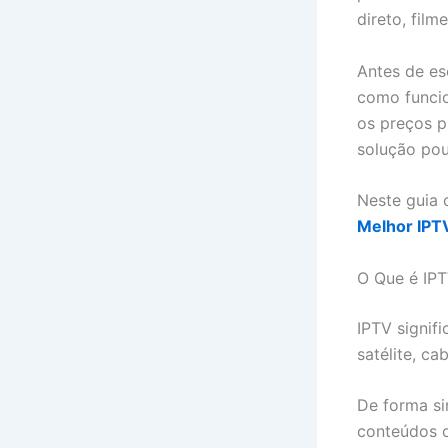
direto, film
Antes de e
como funcio
os preços p
solução pou
Neste guia 
Melhor IPT
O Que é IP
IPTV signifi
satélite, ca
De forma sim
conteúdos o