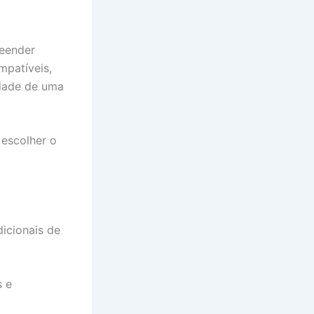
reender
mpatíveis,
idade de uma
 escolher o
dicionais de
s e