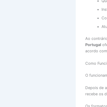
Qu
In
Co
At
Ao contrári
Portugal
ofe
acordo com 
Como Funci
O funcionam
Depois de a
recebe os d
Os formato