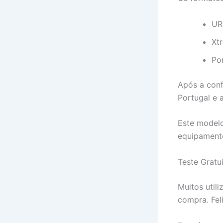
UR
Xt
Po
Após a conf
Portugal e 
Este modelo
equipament
Teste Gratu
Muitos util
compra. Fel