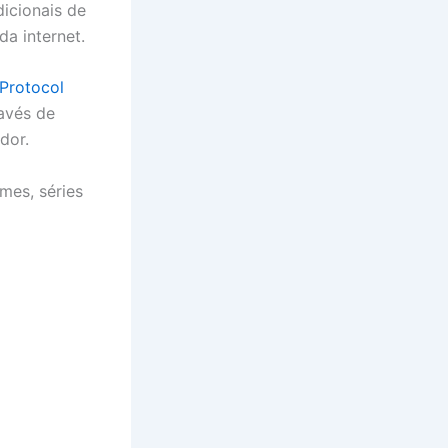
dicionais de
da internet.
 Protocol
ravés de
dor.
lmes, séries