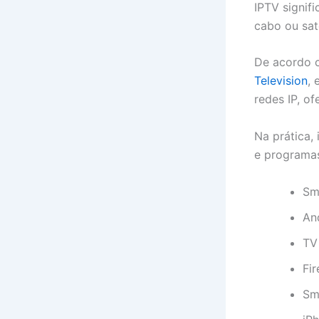
IPTV signifi
cabo ou saté
De acordo 
Television
, 
redes IP, of
Na prática, 
e programas
Sm
An
TV
Fir
Sm