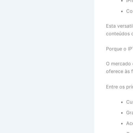
iP
Co
Esta versat
conteúdos d
Porque o IP
O mercado
oferece às 
Entre os pr
Cu
Gr
Ac