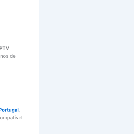
IPTV
anos de
Portugal
,
ompatível.