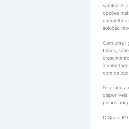
satélite. É
opções mais
completa de
solução mod
Com uma lig
filmes, sér
cresciment
à variedade
com os paco
Se procura 
disponíveis
planos adap
O Que é IP