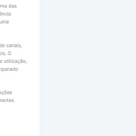
uma das
ência
 uma
de canais,
os. O
 utilização,
omparado
pções
rentes