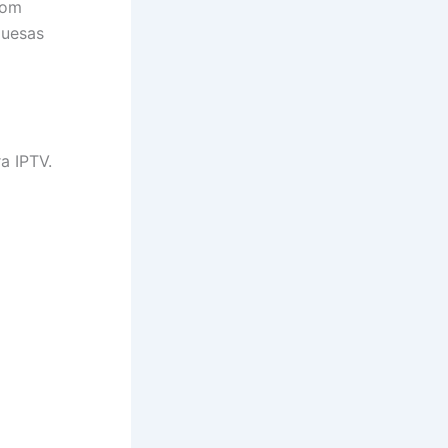
com
guesas
a IPTV.