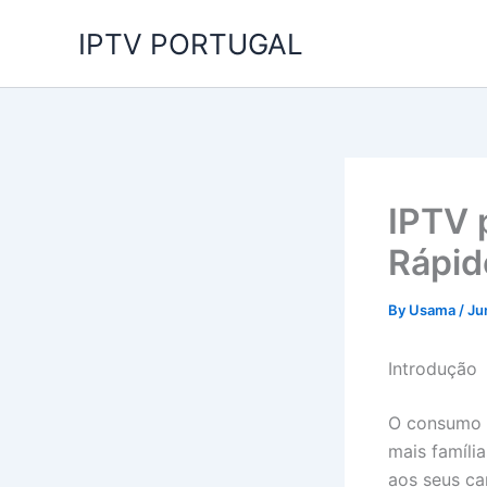
Skip
IPTV PORTUGAL
to
content
IPTV 
Rápid
By
Usama
/
Ju
Introdução
O consumo d
mais famíli
aos seus ca