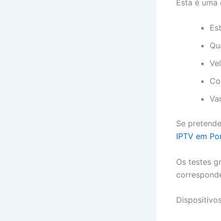
Esta é uma 
Es
Qu
Ve
Co
Va
Se pretende
IPTV em Po
Os testes g
corresponde
Dispositivo