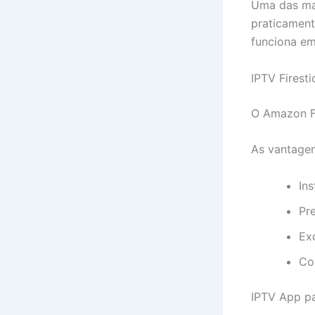
Uma das ma
praticament
funciona em
IPTV Firesti
O Amazon Fi
As vantagen
Ins
Pr
Ex
Co
IPTV App pa