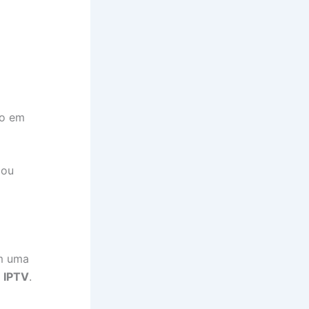
vo em
 ou
em uma
e IPTV
.