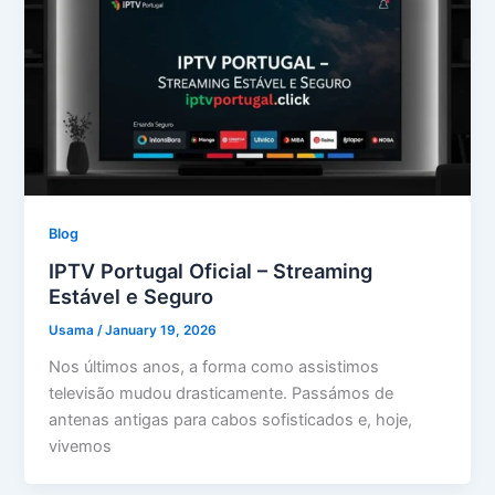
Blog
IPTV Portugal Oficial – Streaming
Estável e Seguro
Usama
/
January 19, 2026
Nos últimos anos, a forma como assistimos
televisão mudou drasticamente. Passámos de
antenas antigas para cabos sofisticados e, hoje,
vivemos