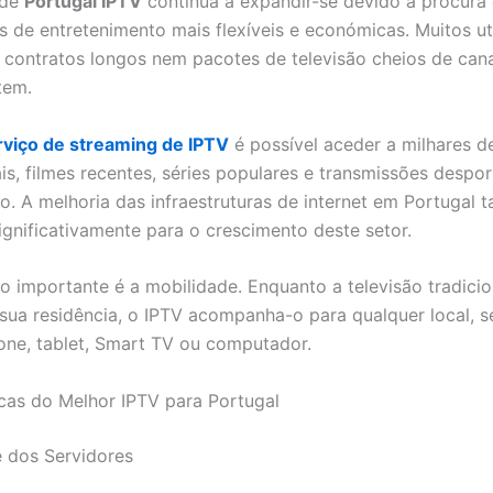
 de
Portugal IPTV
continua a expandir-se devido à procura
s de entretenimento mais flexíveis e económicas. Muitos uti
contratos longos nem pacotes de televisão cheios de can
tem.
viço de streaming de IPTV
é possível aceder a milhares d
ais, filmes recentes, séries populares e transmissões despo
ço. A melhoria das infraestruturas de internet em Portugal
significativamente para o crescimento deste setor.
o importante é a mobilidade. Enquanto a televisão tradicion
à sua residência, o IPTV acompanha-o para qualquer local, s
ne, tablet, Smart TV ou computador.
icas do Melhor IPTV para Portugal
e dos Servidores