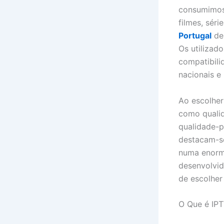
consumimos 
filmes, sér
Portugal
de 
Os utilizad
compatibili
nacionais e 
Ao escolhe
como qualid
qualidade-p
destacam-se
numa enorme
desenvolvid
de escolher
O Que é IP