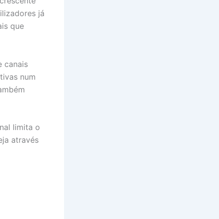
 crescente
lizadores já
ais que
e canais
rtivas num
 também
al limita o
eja através