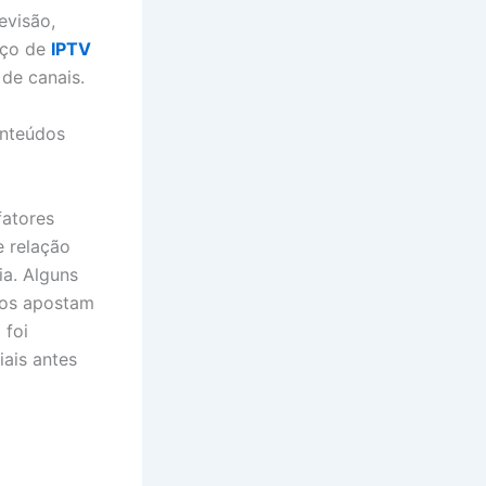
evisão,
viço de
IPTV
de canais.
onteúdos
fatores
e relação
a. Alguns
ros apostam
 foi
ais antes