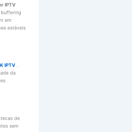
or IPTV
 buffering
em em
ões estáveis
K IPTV
.
dade da
res
otecas de
entes sem