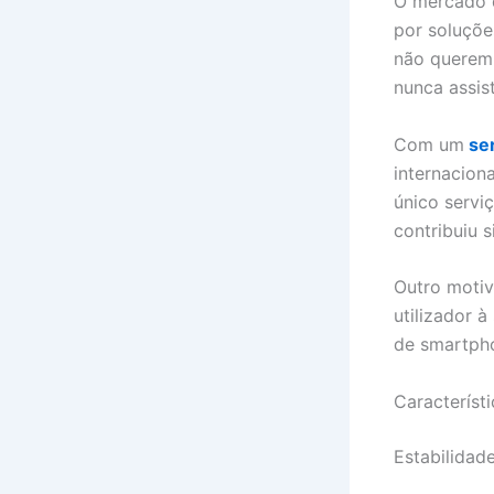
O mercado
por soluçõe
não querem 
nunca assis
Com um
ser
internacion
único servi
contribuiu 
Outro motiv
utilizador 
de smartpho
Característ
Estabilidad