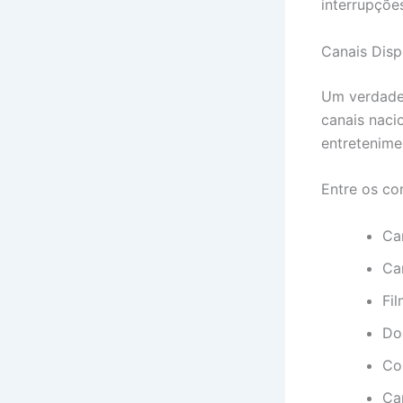
interrupçõe
Canais Disp
Um verdade
canais nacio
entretenime
Entre os co
Ca
Ca
Fi
Do
Co
Ca