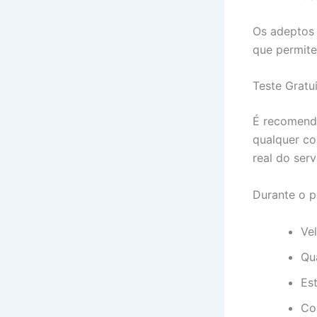
Os adeptos
que permite
Teste Gratu
É recomendá
qualquer co
real do serv
Durante o pe
Ve
Qu
Es
Co