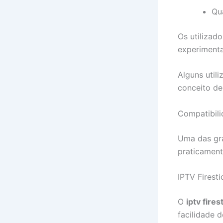
Qu
Os utilizad
experimenta
Alguns util
conceito d
Compatibili
Uma das gr
praticament
IPTV Firesti
O
iptv fires
facilidade d