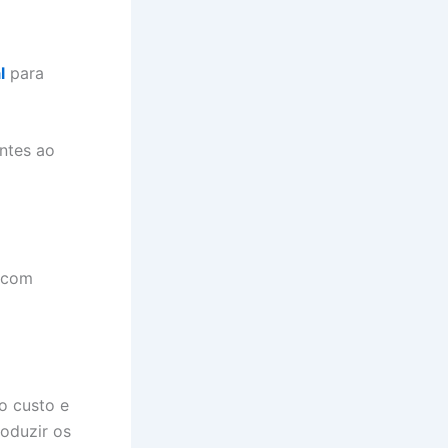
l
para
ntes ao
 com
o custo e
roduzir os