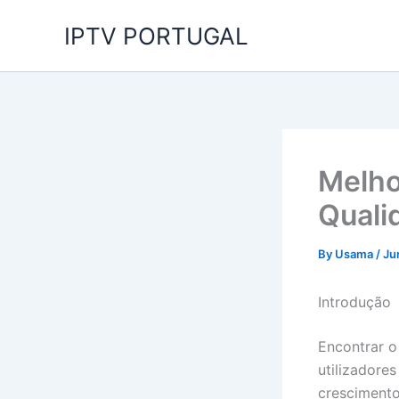
Skip
IPTV PORTUGAL
to
content
Melho
Quali
By
Usama
/
Ju
Introdução
Encontrar 
utilizadore
cresciment