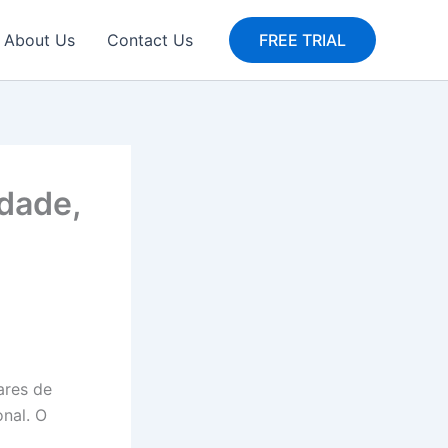
About Us
Contact Us
FREE TRIAL
idade,
ares de
onal. O