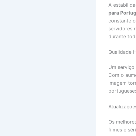
A estabilid
para Portug
constante o
servidores 
durante tod
Qualidade H
Um serviço 
Com o aumen
imagem torn
portugueses
Atualizaçõe
Os melhores
filmes e sé