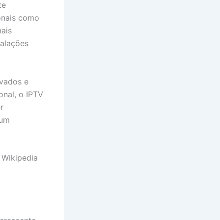
te
ionais como
nais
talações
avados e
onal, o IPTV
r
 um
 Wikipedia