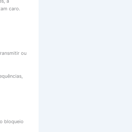
s, a
tam caro.
Transmitir ou
equências,
o bloqueio