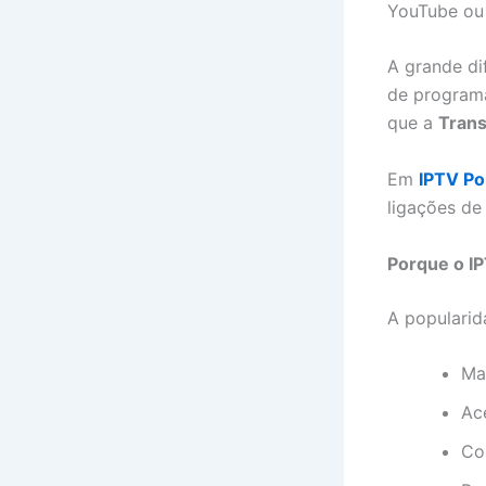
YouTube ou 
A grande di
de programa
que a
Tran
Em
IPTV Po
ligações de 
Porque o I
A popularid
Ma
Ac
Co