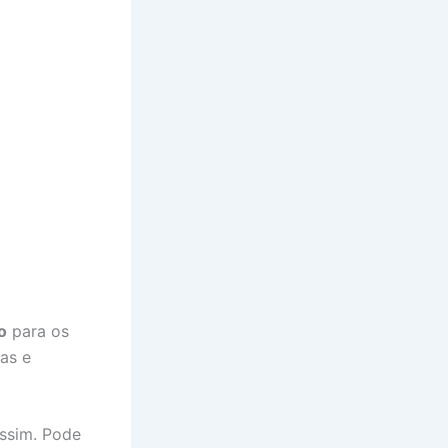
o
para os
vas e
ssim. Pode