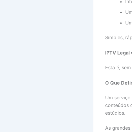
In
Um
U
Simples, ráp
IPTV Legal 
Esta é, sem
O Que Defi
Um serviço 
conteúdos q
estúdios.
As grandes