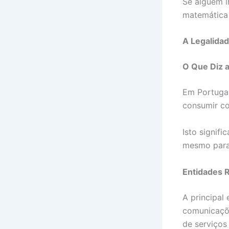
Se alguém l
matemática 
A Legalida
O Que Diz a
Em Portugal,
consumir co
Isto signif
mesmo para o
Entidades 
A principal
comunicaçõe
de serviços