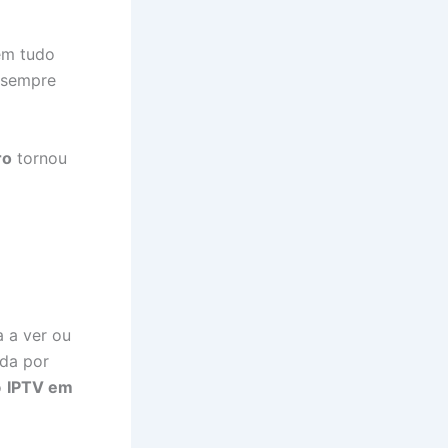
em tudo
 sempre
ro
tornou
 a ver ou
ida por
o
IPTV em