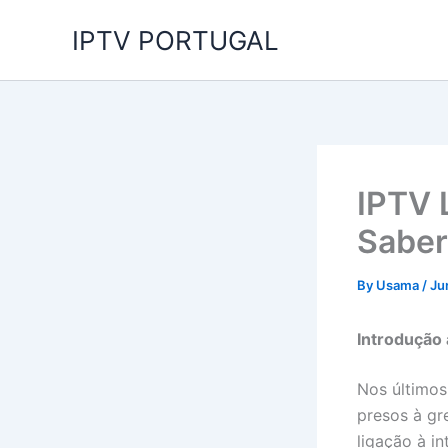
Skip
IPTV PORTUGAL
to
content
IPTV 
Saber
By
Usama
/
Ju
Introdução 
Nos últimos
presos à gr
ligação à i