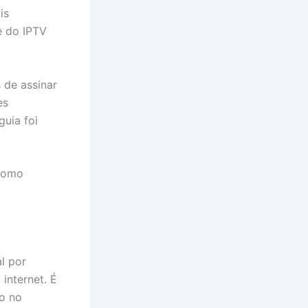
is
e do IPTV
 de assinar
es
guia foi
como
l por
 internet. É
o no