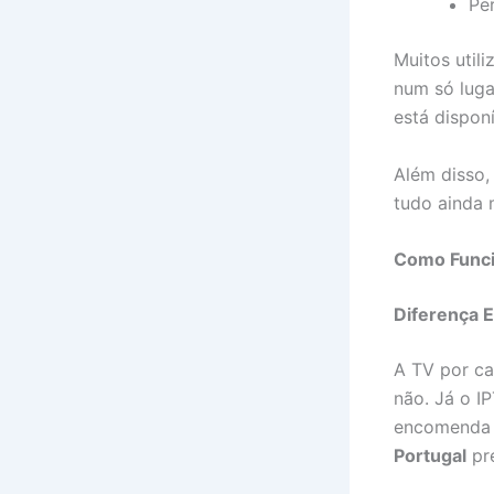
Pe
Muitos util
num só lugar
está dispon
Além disso,
tudo ainda 
Como Funci
Diferença E
A TV por ca
não. Já o I
encomenda e
Portugal
pr