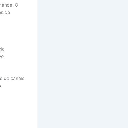
manda. O
as de
via
vo
s de canais.
.