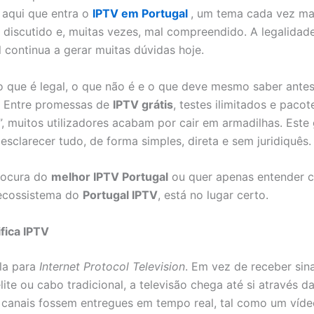
aqui que entra o
IPTV em Portugal
, um tema cada vez ma
 discutido e, muitas vezes, mal compreendido. A legalidad
 continua a gerar muitas dúvidas hoje.
 o que é legal, o que não é e o que deve mesmo saber antes
? Entre promessas de
IPTV grátis
, testes ilimitados e pacot
”, muitos utilizadores acabam por cair em armadilhas. Este 
esclarecer tudo, de forma simples, direta e sem juridiquês.
rocura do
melhor IPTV Portugal
ou quer apenas entender 
 ecossistema do
Portugal IPTV
, está no lugar certo.
fica IPTV
gla para
Internet Protocol Television
. Em vez de receber sina
lite ou cabo tradicional, a televisão chega até si através da
canais fossem entregues em tempo real, tal como um víde