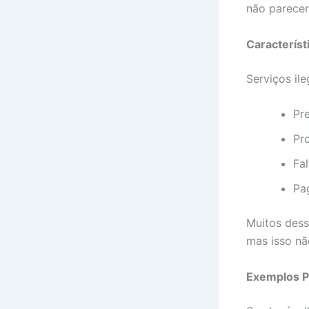
não parecer
Característ
Serviços il
Pr
Pr
Fa
Pa
Muitos des
mas isso não
Exemplos P