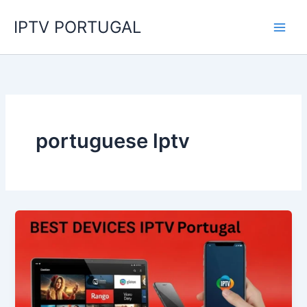
Skip
IPTV PORTUGAL
to
content
portuguese lptv