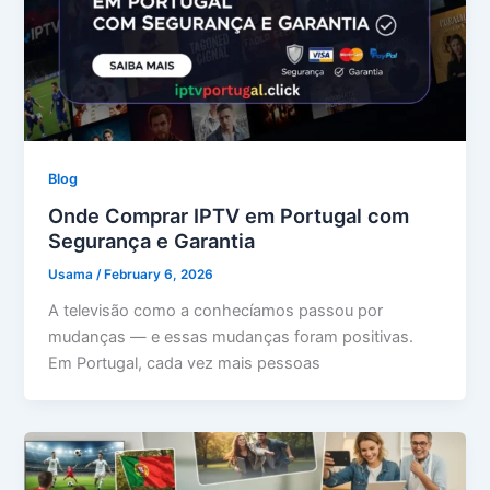
Blog
Onde Comprar IPTV em Portugal com
Segurança e Garantia
Usama
/
February 6, 2026
A televisão como a conhecíamos passou por
mudanças — e essas mudanças foram positivas.
Em Portugal, cada vez mais pessoas