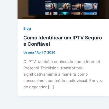
Blog
Como Identificar um IPTV Seguro
e Confiável
Usama
/
April 7, 2026
O IPTV, também conhecido como Internet
Protocol Television, transformou
significativamente a maneira como
consumimos conteúdo audiovisual. Em vez
de depender […]