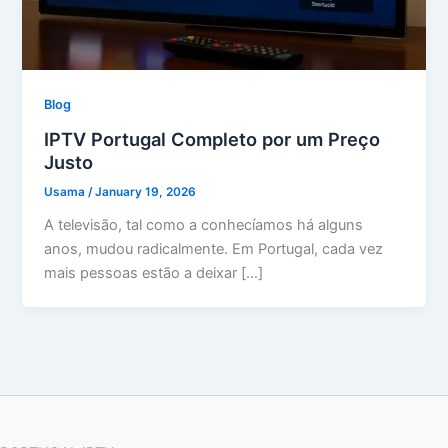
Blog
IPTV Portugal Completo por um Preço
Justo
Usama
/
January 19, 2026
A televisão, tal como a conhecíamos há alguns
anos, mudou radicalmente. Em Portugal, cada vez
mais pessoas estão a deixar […]