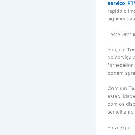
serviço IP
rápido e im
significativ
Teste Gratu
Sim, um
Tes
do serviço 
fornecedor 
podem apres
Com um
Te
estabilidad
com os disp
semelhante 
Para experi