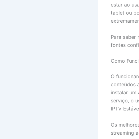
estar ao us
tablet ou po
extremament
Para saber 
fontes conf
Como Funci
O funcionam
conteúdos a
instalar um 
serviço, o 
IPTV Estáve
Os melhores
streaming a