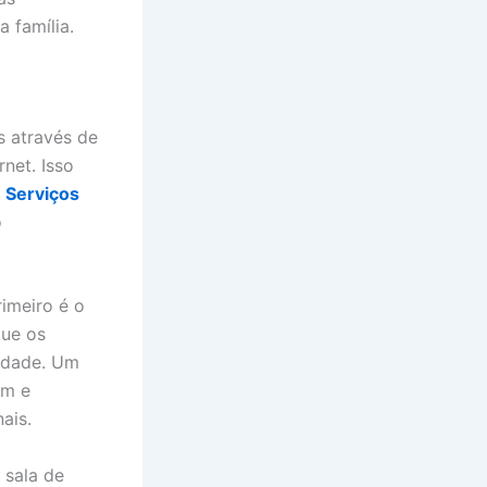
 família.
s através de
rnet. Isso
.
Serviços
o
imeiro é o
ue os
iedade. Um
um e
ais.
 sala de