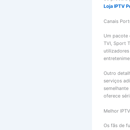
Loja IPTV P
Canais Por
Um pacote d
TVI, Sport 
utilizadore
entretenime
Outro detal
serviços ad
semelhante 
oferece sér
Melhor IPTV
Os fãs de f