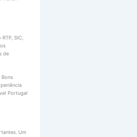
 RTP, SIC,
tos
s de
. Bons
xperiência
vel Portugal
rtantes. Um