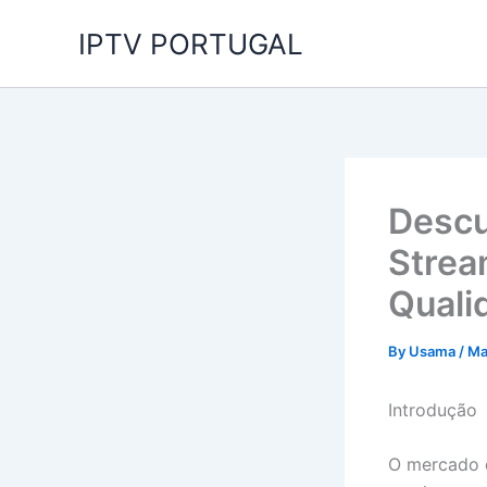
Skip
IPTV PORTUGAL
to
content
Descu
Strea
Quali
By
Usama
/
Ma
Introdução
O mercado