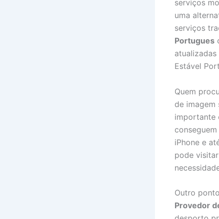
serviços mo
uma alterna
serviços tr
Portugues
c
atualizadas
Estável Por
Quem proc
de imagem s
importante 
conseguem e
iPhone e at
pode visita
necessidade
Outro ponto
Provedor d
desporto pr