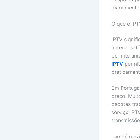
diariamente
O que é IPT
IPTV signifi
antena, saté
permite uma
IPTV
permit
praticamente
Em Portugal
preço. Muit
pacotes tra
serviço IPT
transmissõe
Também exis