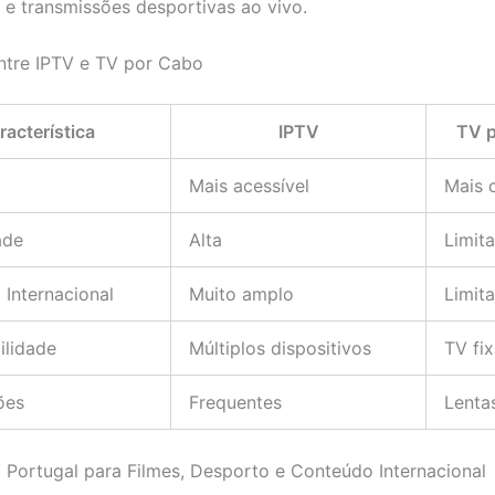
e transmissões desportivas ao vivo.
ntre IPTV e TV por Cabo
racterística
IPTV
TV 
Mais acessível
Mais 
ade
Alta
Limit
Internacional
Muito amplo
Limit
ilidade
Múltiplos dispositivos
TV fi
ões
Frequentes
Lenta
 Portugal para Filmes, Desporto e Conteúdo Internacional