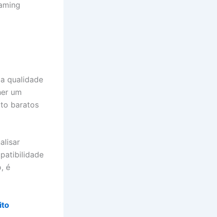
eaming
 a qualidade
her um
to baratos
alisar
patibilidade
, é
ito