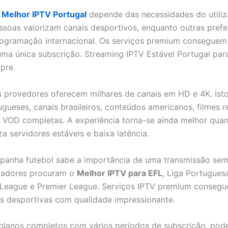
o
Melhor IPTV Portugal
depende das necessidades do utiliz
soas valorizam canais desportivos, enquanto outras prefe
rogramação internacional. Os serviços premium consegue
uma única subscrição. Streaming IPTV Estável Portugal par
pre.
 provedores oferecem milhares de canais em HD e 4K. Isto 
ugueses, canais brasileiros, conteúdos americanos, filmes r
 VOD completas. A experiência torna-se ainda melhor qua
iza servidores estáveis e baixa latência.
nha futebol sabe a importância de uma transmissão sem 
izadores procuram o
Melhor IPTV para EFL
, Liga Portugues
League e Premier League. Serviços IPTV premium consegu
s desportivas com qualidade impressionante.
planos completos com vários períodos de subscrição, pode 