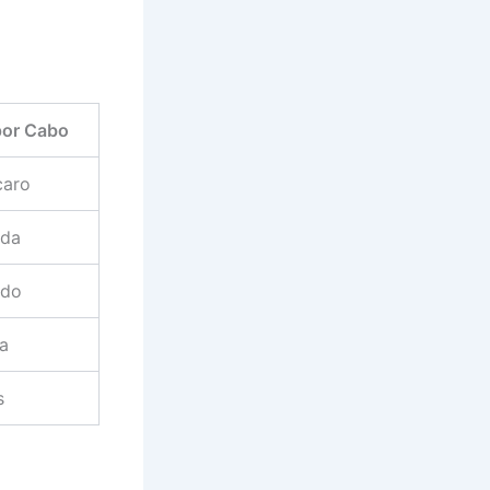
por Cabo
caro
ada
ado
xa
s