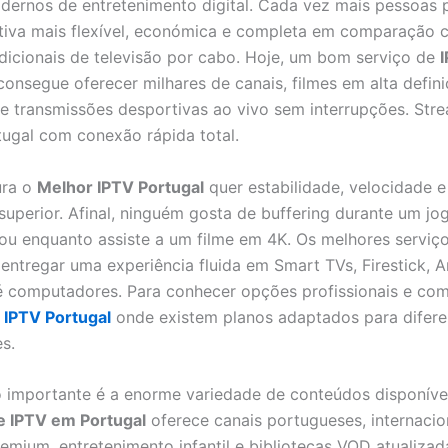
dernos de entretenimento digital. Cada vez mais pessoas
tiva mais flexível, económica e completa em comparação 
adicionais de televisão por cabo. Hoje, um bom serviço de
onsegue oferecer milhares de canais, filmes em alta defini
 e transmissões desportivas ao vivo sem interrupções. Str
tugal com conexão rápida total.
ura o
Melhor IPTV Portugal
quer estabilidade, velocidade e
uperior. Afinal, ninguém gosta de buffering durante um jo
ou enquanto assiste a um filme em 4K. Os melhores serviç
ntregar uma experiência fluida em Smart TVs, Firestick, A
é computadores. Para conhecer opções profissionais e com
r
IPTV Portugal
onde existem planos adaptados para difere
s.
 importante é a enorme variedade de conteúdos disponív
e IPTV em Portugal
oferece canais portugueses, internacio
emium, entretenimento infantil e bibliotecas VOD atualizad