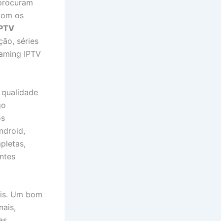
 procuram
com os
IPTV
ção, séries
eaming IPTV
 qualidade
go
os
ndroid,
pletas,
ntes
eis. Um bom
nais,
as