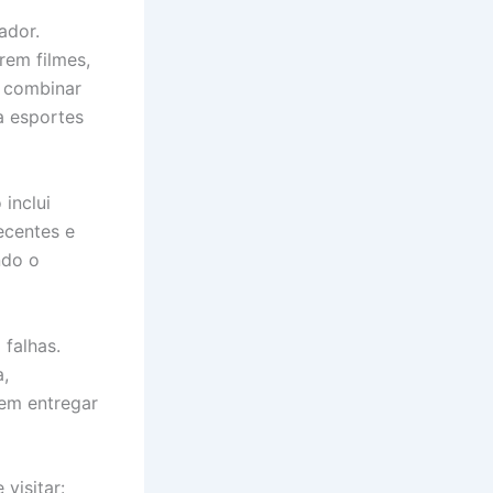
ador.
rem filmes,
m combinar
a esportes
inclui
ecentes e
ndo o
falhas.
a,
em entregar
visitar: