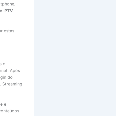
rtphone,
de IPTV
r estas
s e
rnet. Após
ogin do
. Streaming
ze e
 conteúdos