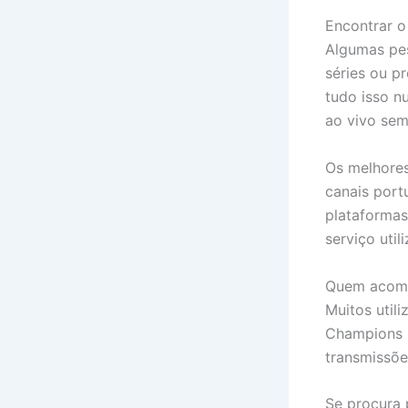
Encontrar 
Algumas pes
séries ou p
tudo isso n
ao vivo sem
Os melhores
canais port
plataformas
serviço util
Quem acompa
Muitos util
Champions 
transmissõe
Se procura 