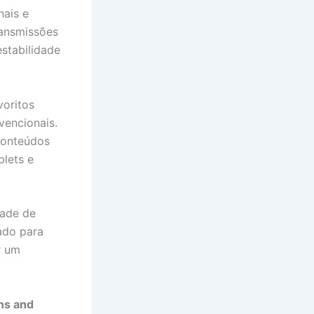
nais e
ransmissões
stabilidade
voritos
vencionais.
conteúdos
blets e
dade de
ado para
r um
ns and