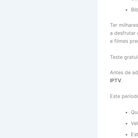
Bi
Ter milhare
a desfrutar
e filmes pr
Teste gratu
Antes de ad
IPTV
.
Este períod
Qu
Ve
Est