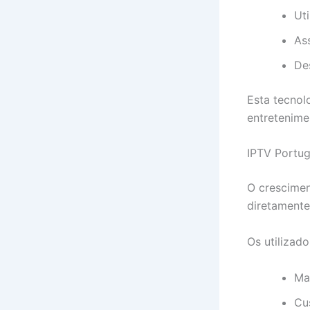
Uti
Ass
De
Esta tecno
entretenime
IPTV Portug
O crescime
diretamente
Os utilizad
Ma
Cu