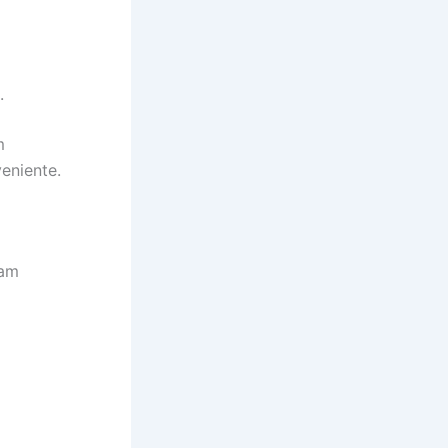
.
m
eniente.
iam