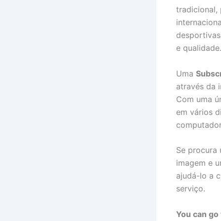
tradicional
internacion
desportivas
e qualidade
Uma
Subscr
através da 
Com uma úni
em vários di
computador
Se procura
imagem e um
ajudá-lo a 
serviço.
You can go