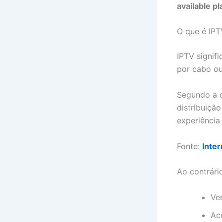
available pl
O que é IPT
IPTV signifi
por cabo ou 
Segundo a d
distribuiçã
experiência 
Fonte:
Inter
Ao contrári
Ver
Ace