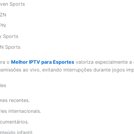
even Sports
ZN
PN
y Sports
IN Sports
ura o
Melhor IPTV para Esportes
valoriza especialmente a 
nsmissões ao vivo, evitando interrupções durante jogos imp
ies
mes recentes.
ies internacionais.
cumentários.
teúdo infantil.