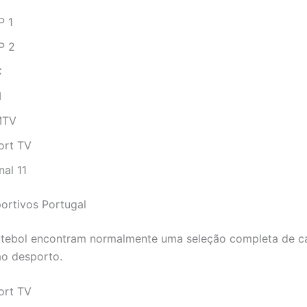
P 1
P 2
C
I
MTV
ort TV
nal 11
ortivos Portugal
utebol encontram normalmente uma seleção completa de c
o desporto.
ort TV