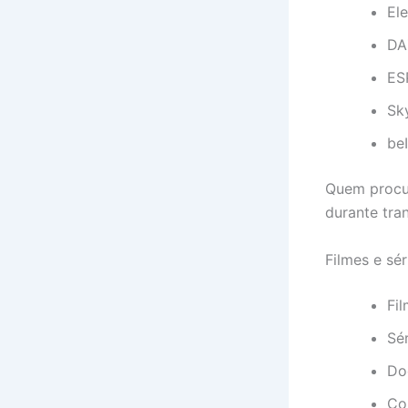
El
DA
ES
Sk
be
Quem proc
durante tra
Filmes e sér
Fil
Sér
Do
Con