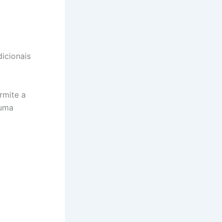
dicionais
rmite a
 uma