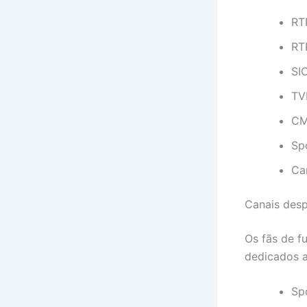
RT
RT
SI
TV
C
Sp
Ca
Canais desp
Os fãs de f
dedicados a
Sp