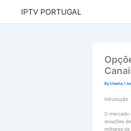
Skip
IPTV PORTUGAL
to
content
Opçõe
Canai
By
Usama
/
Ju
Introdução
O mercado
soluções de
milhares de