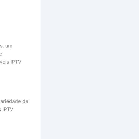
is, um
e
veis IPTV
ariedade de
s IPTV