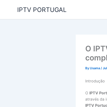
Skip
IPTV PORTUGAL
to
content
O IPT
compl
By
Usama
/
Ju
Introdução
O
IPTV Por
através da 
IPTV Portug