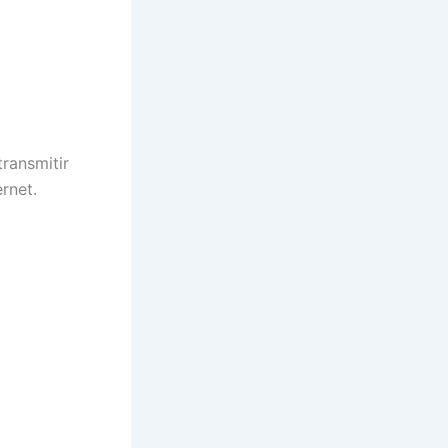
transmitir
rnet.