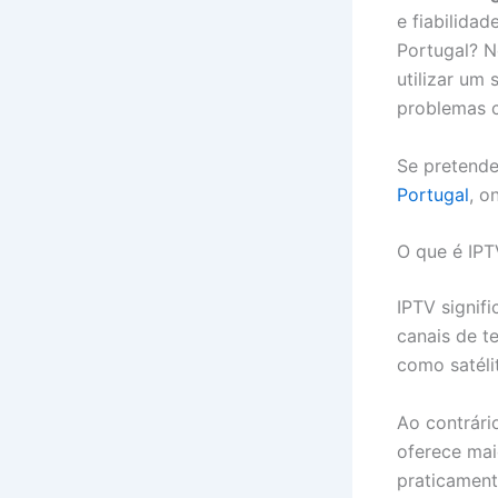
e fiabilidad
Portugal? N
utilizar um
problemas 
Se pretende
Portugal
, o
O que é IPT
IPTV signifi
canais de t
como satéli
Ao contrári
oferece mai
praticamente