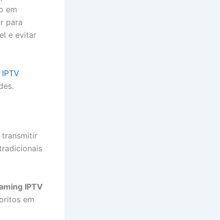
ro em
r para
l e evitar
a IPTV
des.
 transmitir
tradicionais
eaming IPTV
voritos em