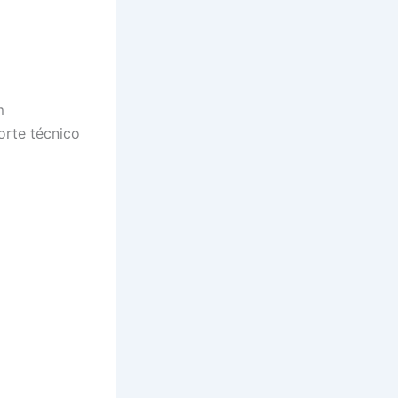
m
orte técnico