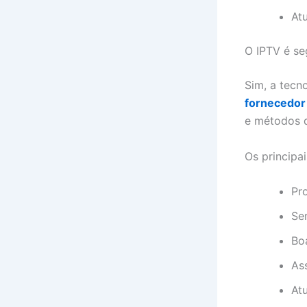
Atu
O IPTV é se
Sim, a tecn
fornecedor
e métodos 
Os principa
Pr
Ser
Bo
Ass
At