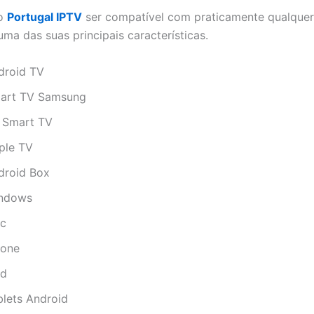
 o
Portugal IPTV
ser compatível com praticamente qualquer 
ma das suas principais características.
droid TV
art TV Samsung
 Smart TV
ple TV
droid Box
ndows
c
hone
ad
blets Android