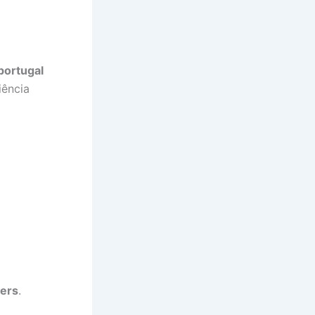
 portugal
iência
ters
.