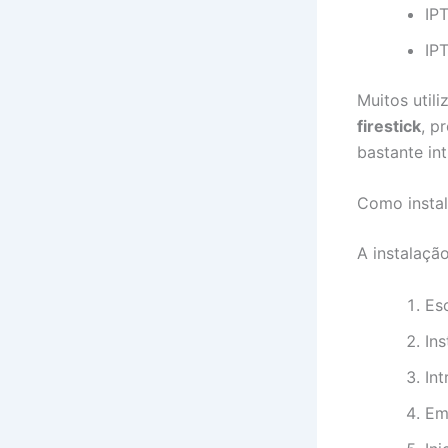
IPT
IP
Muitos util
firestick
, p
bastante int
Como instal
A instalaçã
Es
Ins
In
Em