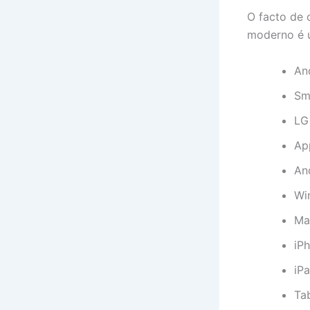
O facto de
moderno é u
An
Sm
LG
Ap
An
Wi
Ma
iP
iP
Ta