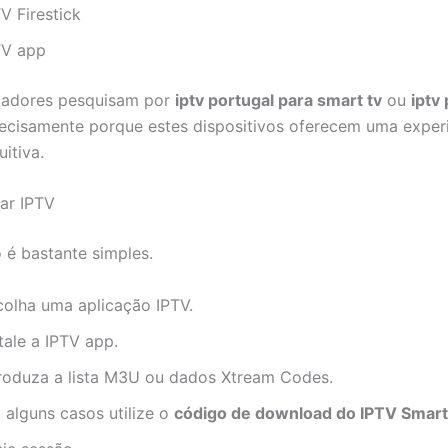
V Firestick
TV app
izadores pesquisam por
iptv portugal para smart tv
ou
iptv
recisamente porque estes dispositivos oferecem uma exper
uitiva.
ar IPTV
o é bastante simples.
colha uma aplicação IPTV.
tale a IPTV app.
troduza a lista M3U ou dados Xtream Codes.
 alguns casos utilize o
código de download do IPTV Smar