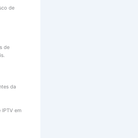
sco de
s de
s.
ntes da
e IPTV em