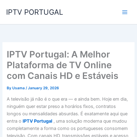
Skip
IPTV PORTUGAL
to
content
IPTV Portugal: A Melhor
Plataforma de TV Online
com Canais HD e Estáveis
By
Usama
/
January 29, 2026
A televisão já não é o que era — e ainda bem. Hoje em dia,
ninguém quer estar preso a horários fixos, contratos
longos ou mensalidades absurdas. É exatamente aqui que
entra o
IPTV Portugal
, uma solução moderna que mudou
completamente a forma como os portugueses consomem
televisão. Com canais HD, transmissões estáveis e acesso