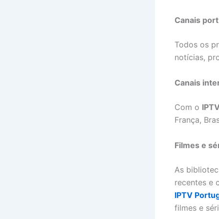
Canais por
Todos os pr
notícias, p
Canais inte
Com o
IPTV
França, Bras
Filmes e s
As bibliote
recentes e 
IPTV Portug
filmes e sér