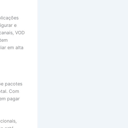
licações
igurar e
 canais, VOD
 tem
iar em alta
põe pacotes
otal. Com
sem pagar
cionais,