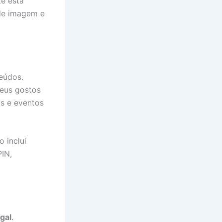
te está
 de imagem e
eúdos.
seus gostos
os e eventos
 inclui
PIN,
gal
.