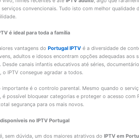
 vivo, filmes recentes e até
IPTV adulto
, algo que raramen
s serviços convencionais. Tudo isto com melhor qualidade
lidade.
TV é ideal para toda a família
iores vantagens do
Portugal IPTV
é a diversidade de cont
ovens, adultos e idosos encontram opções adequadas aos 
s. Desde canais infantis educativos até séries, documentári
, o IPTV consegue agradar a todos.
 importante é o controlo parental. Mesmo quando o serviço
, é possível bloquear categorias e proteger o acesso com 
total segurança para os mais novos.
disponíveis no IPTV Portugal
é, sem dúvida, um dos maiores atrativos do
IPTV em Portu