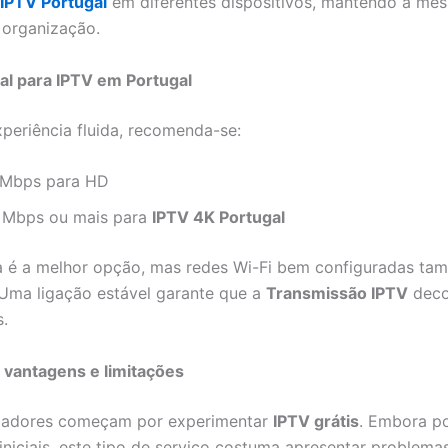
IPTV Portugal
em diferentes dispositivos, mantendo a me
 organização.
eal para IPTV em Portugal
periência fluida, recomenda-se:
 Mbps para HD
 Mbps ou mais para
IPTV 4K Portugal
ca é a melhor opção, mas redes Wi-Fi bem configuradas t
Uma ligação estável garante que a
Transmissão IPTV
deco
s.
: vantagens e limitações
izadores começam por experimentar
IPTV grátis
. Embora po
 iniciais, este tipo de serviço costuma apresentar problem