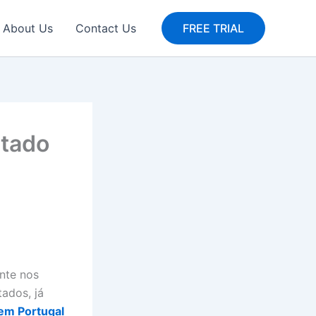
About Us
Contact Us
FREE TRIAL
itado
nte nos
tados, já
em Portugal