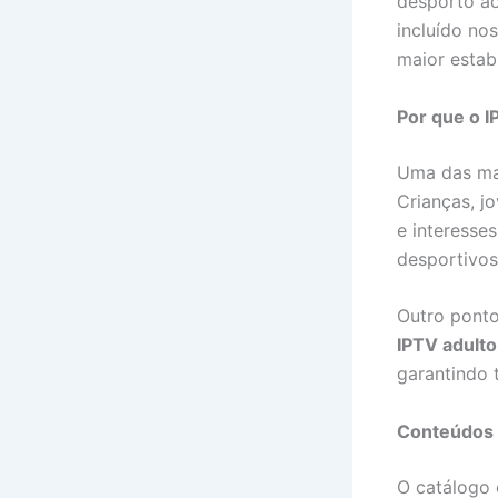
desporto ao
incluído no
maior estabi
Por que o IP
Uma das ma
Crianças, j
e interesse
desportivos
Outro ponto
IPTV adulto
garantindo 
Conteúdos 
O catálogo 