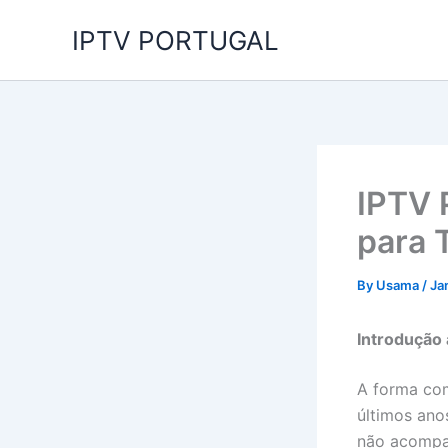
Skip
IPTV PORTUGAL
to
content
IPTV 
para 
By
Usama
/
Ja
Introdução 
A forma co
últimos anos
não acompan