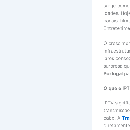
surge como 
idades. Hoj
canais, film
Entretenime
O crescime
infraestrut
lares conse
surpresa qu
Portugal
par
O que é IP
IPTV signif
transmissão
cabo. A
Tra
diretamente