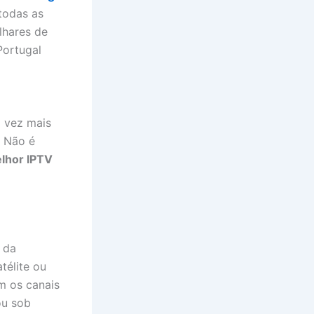
todas as
lhares de
Portugal
a vez mais
. Não é
lhor IPTV
 da
télite ou
m os canais
ou sob