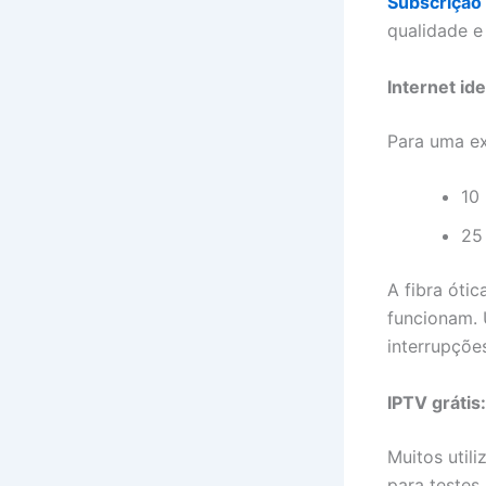
Subscrição 
qualidade e
Internet id
Para uma ex
10
25
A fibra óti
funcionam. 
interrupçõe
IPTV grátis
Muitos util
para testes