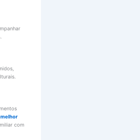
companhar
.
nidos,
turais.
amentos
o
melhor
miliar com