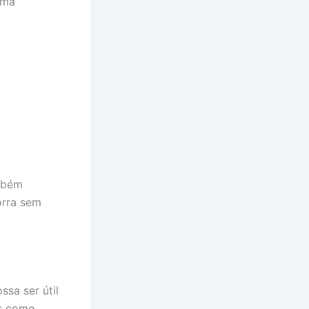
sma
ambém
rra sem
ssa ser útil
as como