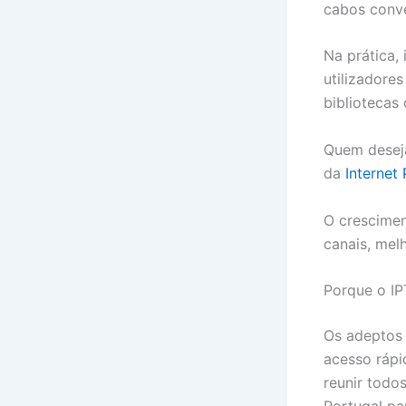
cabos conve
Na prática,
utilizadore
bibliotecas
Quem deseja
da
Internet 
O crescimen
canais, mel
Porque o IP
Os adeptos 
acesso ráp
reunir todo