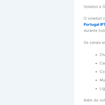
Voleibol e 
O voleibol 
Portugal IP
durante tod
Os canais e
Ch
Ca
Co
Mu
Lig
Além do vole