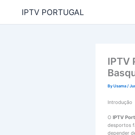
Skip
IPTV PORTUGAL
to
content
IPTV 
Basqu
By
Usama
/
Ju
Introdução
O
IPTV Por
desportos 
depender de