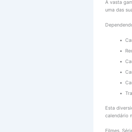
A vasta ga
uma das suas
Dependendo 
Ca
Re
Ca
Ca
Ca
Tr
Esta divers
calendário 
Filmes, Sér