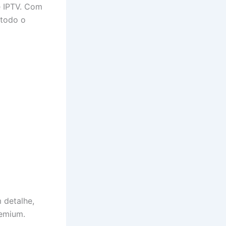
e IPTV. Com
 todo o
 detalhe,
remium.