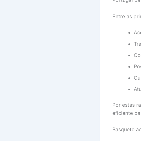
Portugal pa
Entre as pr
Ac
Tr
Co
Pos
Cus
At
Por estas r
eficiente p
Basquete a