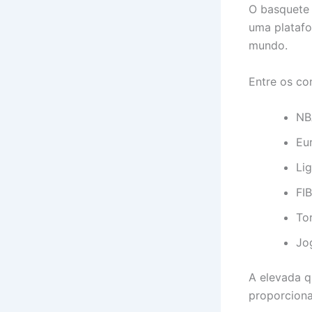
O basquete 
uma platafo
mundo.
Entre os co
NB
Eu
Li
FI
Tor
Jo
A elevada 
proporciona