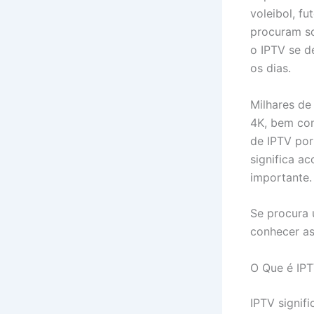
voleibol, fu
procuram so
o IPTV se d
os dias.
Milhares de
4K, bem co
de IPTV por
significa 
importante.
Se procura 
conhecer as
O Que é IP
IPTV signifi