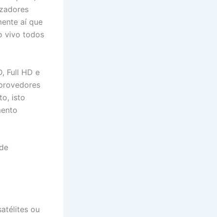
izadores
mente aí que
o vivo todos
, Full HD e
 provedores
o, isto
mento
ode
satélites ou