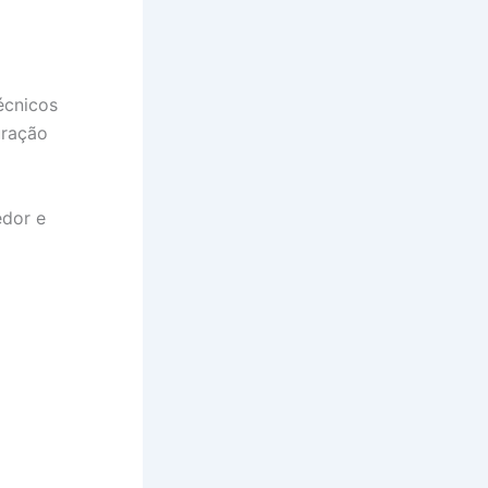
écnicos
uração
edor e