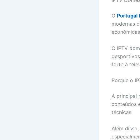
IPTV Domést
O
Portugal
modernas da
económicas
O IPTV domés
desportivos
forte à tele
Porque o IP
A principal 
conteúdos e
técnicas.
Além disso,
especialmen