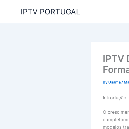
Skip
IPTV PORTUGAL
to
content
IPTV 
Forma
By
Usama
/
Ma
Introdução
O crescime
completamen
modelos tra