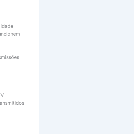
lidade
funcionem
nsmissões
TV
ransmitidos