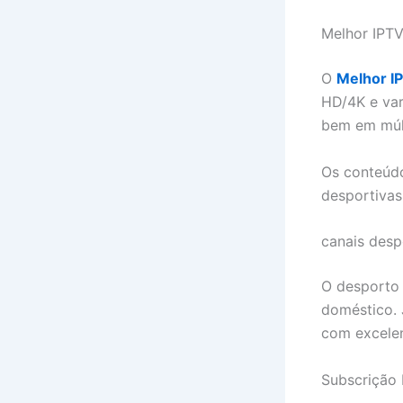
Melhor IPTV
O
Melhor I
HD/4K e var
bem em múlt
Os conteúdo
desportivas
canais desp
O desporto 
doméstico. 
com excelen
Subscrição 