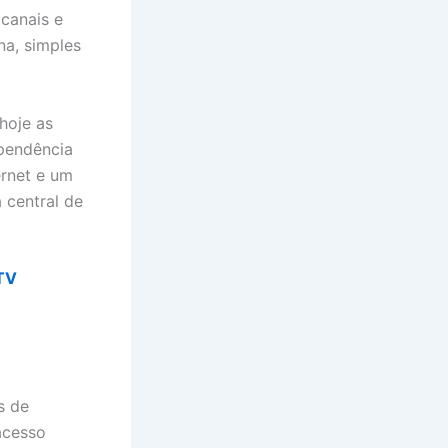
 canais e
na, simples
hoje as
ependência
ernet e um
 central de
TV
s de
 acesso