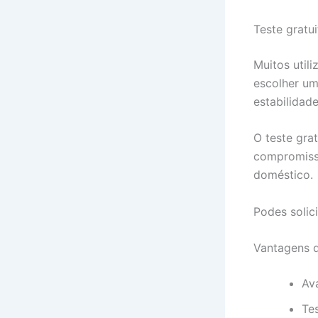
Teste gratu
Muitos util
escolher um 
estabilidad
O teste gra
compromisso
doméstico.
Podes solic
Vantagens d
Av
Tes