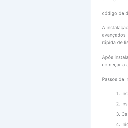
código de d
A instalaçã
avançados.
rápida de li
Após instal
começar a a
Passos de i
Ins
In
Car
Ini