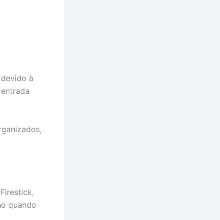
 devido à
 entrada
rganizados,
irestick,
ho quando