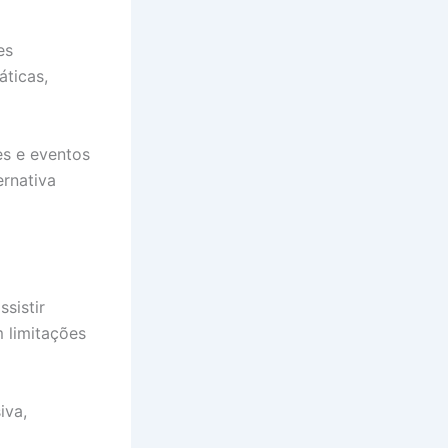
es
áticas,
es e eventos
ernativa
ssistir
 limitações
iva,