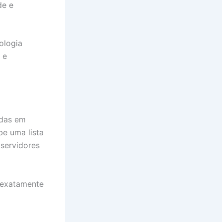
de e
ologia
 e
adas em
be uma lista
 servidores
e exatamente