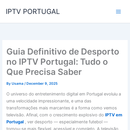
Skip
IPTV PORTUGAL
to
content
Guia Definitivo de Desporto
no IPTV Portugal: Tudo o
Que Precisa Saber
By
Usama
/
December 9, 2025
O universo do entretenimento digital em Portugal evoluiu a
uma velocidade impressionante, e uma das
transformações mais marcantes é a forma como vemos
televisão. Afinal, com o crescimento explosivo do
IPTV em
Portugal
, ver desporto — especialmente futebol —
tornou-se mais flexível, acessível e completo. A televisão