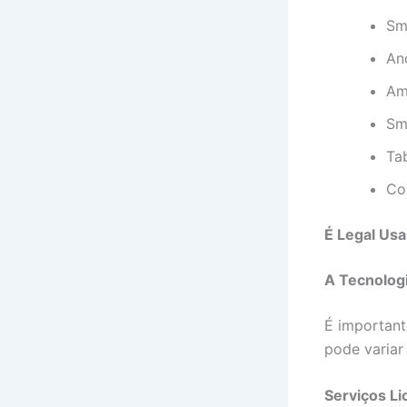
Sm
An
Am
Sm
Ta
Co
É Legal Usa
A Tecnologi
É important
pode variar 
Serviços Li