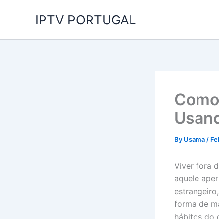
Skip
IPTV PORTUGAL
to
content
Como 
Usand
By
Usama
/
Fe
Viver fora 
aquele ape
estrangeiro
forma de ma
hábitos do 