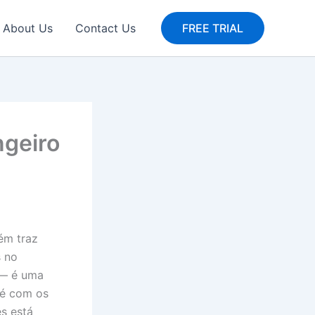
About Us
Contact Us
FREE TRIAL
ngeiro
ém traz
s no
o — é uma
até com os
s está