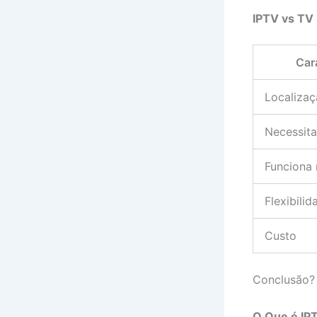
IPTV vs TV 
Car
Localizaç
Necessita
Funciona 
Flexibilid
Custo
Conclusão? 
O Que é IP