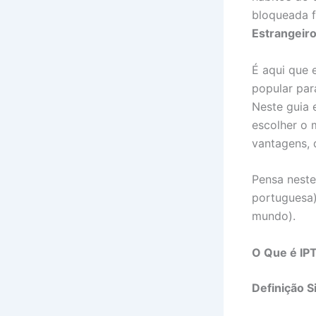
bloqueada f
Estrangeir
É aqui que 
popular par
Neste guia 
escolher o m
vantagens, 
Pensa nest
portuguesa)
mundo).
O Que é IP
Definição S