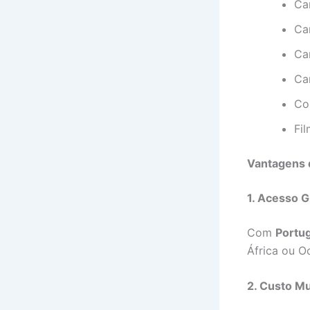
Ca
Can
Ca
Ca
Co
Fi
Vantagens d
1. Acesso G
Com
Portug
África ou O
2. Custo Mu