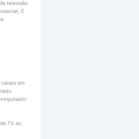
de televisão
internet. É
e.
 canais em
viado
, computador
 de TV ao