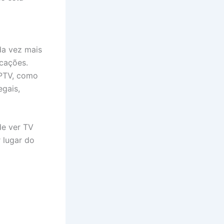
da vez mais
cações.
IPTV, como
egais,
e ver TV
 lugar do