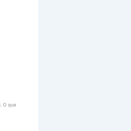
l
. O que