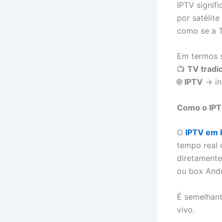
IPTV signif
por satélit
como se a T
Em termos s
📺
TV tradi
🌐
IPTV
→ in
Como o IPT
O
IPTV em 
tempo real 
diretamente
ou box Andr
É semelhant
vivo.