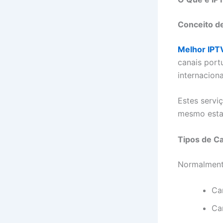
Conceito d
Melhor IPT
canais portu
internacion
Estes servi
mesmo estan
Tipos de Ca
Normalmente
Can
Ca