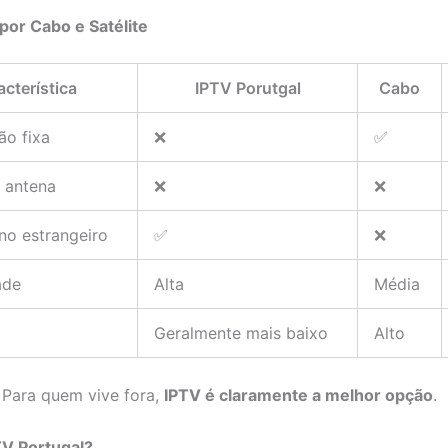
por Cabo e Satélite
acterística
IPTV Porutgal
Cabo
ão fixa
❌
✅
 antena
❌
❌
no estrangeiro
✅
❌
ade
Alta
Média
Geralmente mais baixo
Alto
Para quem vive fora,
IPTV é claramente a melhor opção
.
TV Portugal?