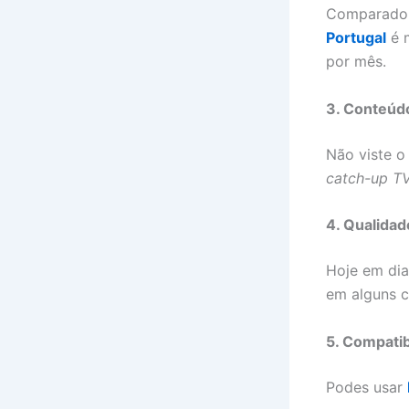
Comparado c
Portugal
é 
por mês.
3. Conteú
Não viste o
catch-up T
4. Qualidad
Hoje em dia
em alguns c
5. Compatib
Podes usar