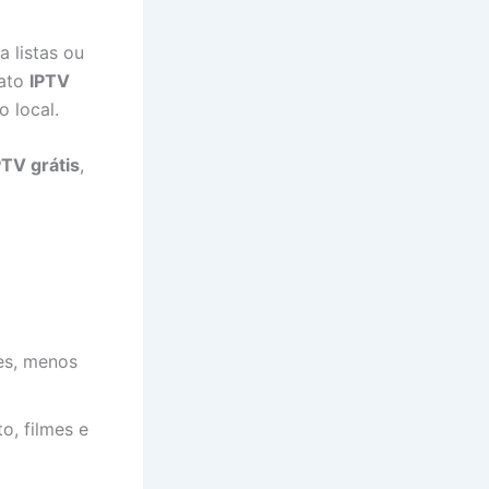
a listas ou
mato
IPTV
o local.
PTV grátis
,
es, menos
o, filmes e