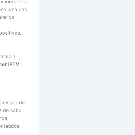
 variedade e
-se uma das
lar de
ositivos.
onais e
hor IPTV
nsmissão de
ez de cabo
nda,
conteúdos