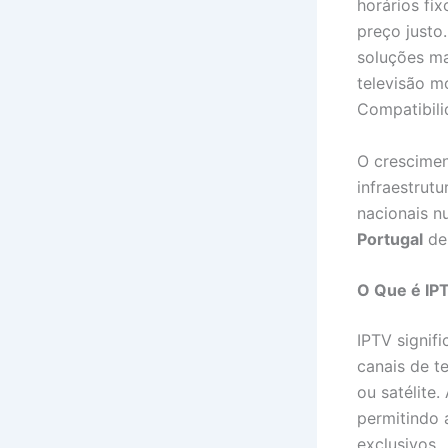
horários fi
preço justo
soluções ma
televisão mo
Compatibili
O crescime
infraestrutu
nacionais n
Portugal
de
O Que é IP
IPTV signif
canais de t
ou satélite.
permitindo a
exclusivos.