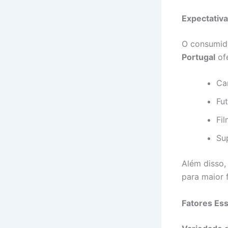
Expectativa
O consumid
Portugal
of
Ca
Fu
Fil
Su
Além disso,
para maior f
Fatores Ess