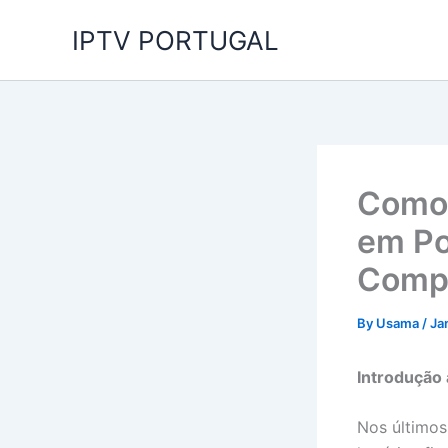
Skip
IPTV PORTUGAL
to
content
Como 
em Po
Compa
By
Usama
/
Ja
Introdução 
Nos últimos