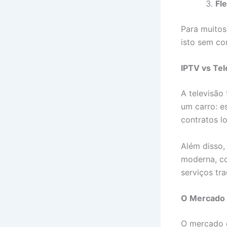
Fle
Para muitos
isto sem co
IPTV vs Tel
A televisão
um carro: 
contratos l
Além disso
moderna, co
serviços tr
O Mercado 
O mercado e