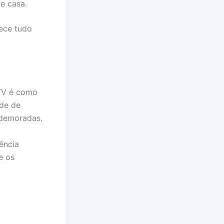
de casa.
ece tudo
PTV é como
ade de
 demoradas.
ência
e os