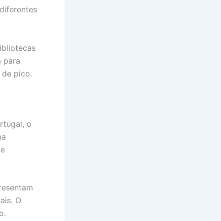
diferentes
ibliotecas
a para
de pico.
rtugal, o
ma
 e
presentam
ais. O
o.