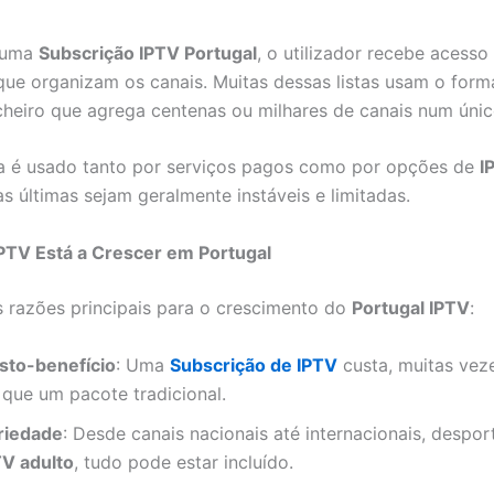
a uma
Subscrição IPTV Portugal
, o utilizador recebe acesso 
que organizam os canais. Muitas dessas listas usam o for
icheiro que agrega centenas ou milhares de canais num únic
a é usado tanto por serviços pagos como por opções de
I
s últimas sejam geralmente instáveis e limitadas.
PTV Está a Crescer em Portugal
s razões principais para o crescimento do
Portugal IPTV
:
sto-benefício
: Uma
Subscrição de IPTV
custa, muitas vez
 que um pacote tradicional.
riedade
: Desde canais nacionais até internacionais, desport
TV adulto
, tudo pode estar incluído.