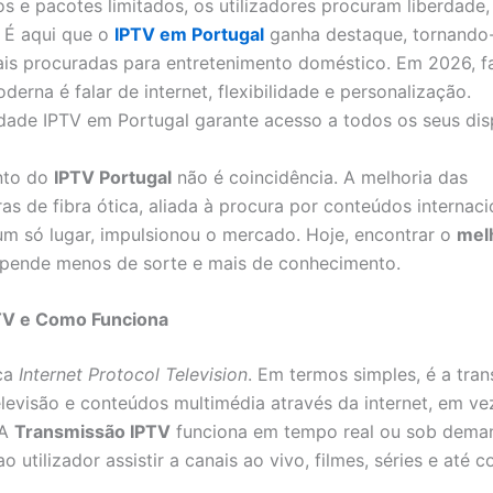
xos e pacotes limitados, os utilizadores procuram liberdade,
. É aqui que o
IPTV em Portugal
ganha destaque, tornando
is procuradas para entretenimento doméstico. Em 2026, fa
derna é falar de internet, flexibilidade e personalização.
dade IPTV em Portugal garante acesso a todos os seus disp
nto do
IPTV Portugal
não é coincidência. A melhoria das
ras de fibra ótica, aliada à procura por conteúdos internaci
um só lugar, impulsionou o mercado. Hoje, encontrar o
mel
pende menos de sorte e mais de conhecimento.
TV e Como Funciona
ica
Internet Protocol Television
. Em termos simples, é a tra
elevisão e conteúdos multimédia através da internet, em v
 A
Transmissão IPTV
funciona em tempo real ou sob dema
o utilizador assistir a canais ao vivo, filmes, séries e até 