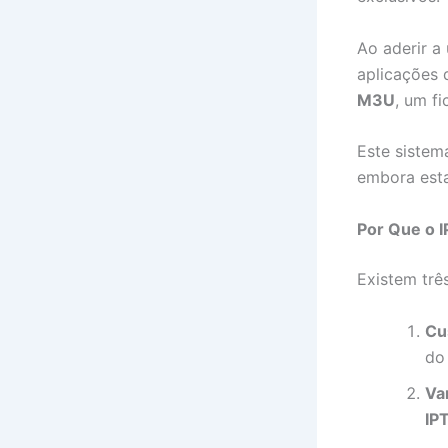
Ao aderir 
aplicações 
M3U
, um f
Este sistem
embora esta
Por Que o I
Existem trê
Cu
do
Va
IP