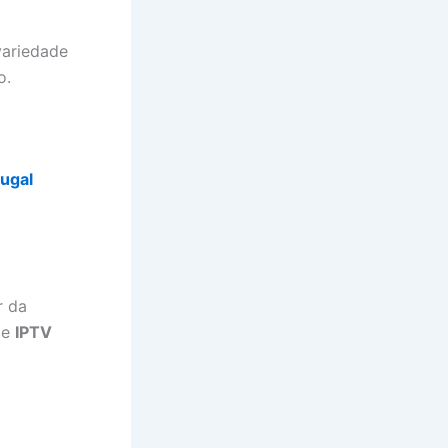
variedade
o.
tugal
r da
 e
IPTV