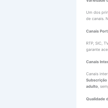
Variedade 
Um dos prin
de canais. 
Canais Por
RTP, SIC, T
garante ace
Canais Int
Canais inte
Subscrição
adulto
, sem
Qualidade d