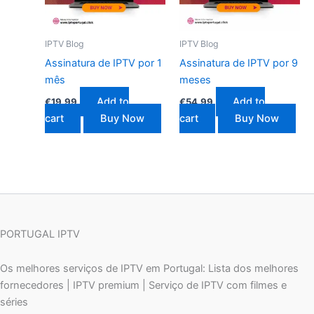
IPTV Blog
IPTV Blog
Assinatura de IPTV por 1
Assinatura de IPTV por 9
mês
meses
Add to
Add to
€
19.99
€
54.99
cart
Buy Now
cart
Buy Now
PORTUGAL IPTV
Os melhores serviços de IPTV em Portugal: Lista dos melhores
fornecedores | IPTV premium | Serviço de IPTV com filmes e
séries